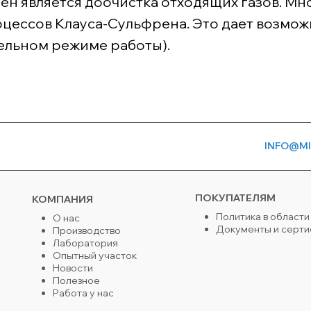
н является доочистка отходящих газов. Мн
оцессов Клауса-Сульфрена. Это дает возмож
тельном режиме работы).
INFO@MI
ПОКУПАТЕЛЯМ
КОМПАНИЯ
Политика в области
О нас
Документы и серт
Производство
Лаборатория
Опытный участок
Новости
Полезное
Работа у нас