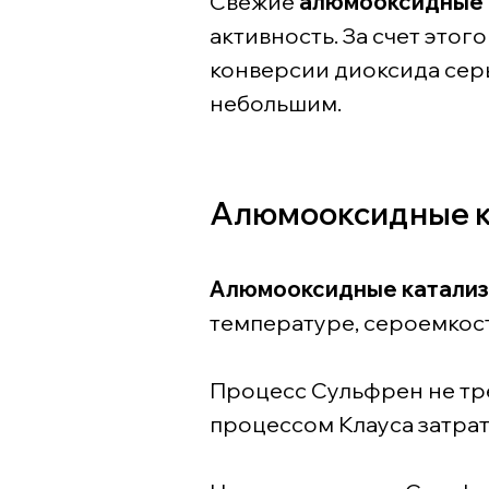
Свежие
алюмооксидные 
активность. За счет это
конверсии диоксида серы
небольшим.
Алюмооксидные к
Алюмооксидные катали
температуре, сероемкост
Процесс Сульфрен не тр
процессом Клауса затрат