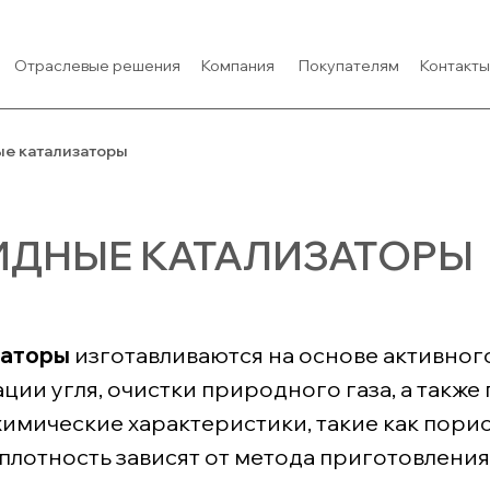
Отраслевые решения
Отраслевые решения
Компания
Компания
Покупателям
Покупателям
Контакты
Контакты
е катализаторы
ДНЫЕ КАТАЛИЗАТОРЫ
заторы
изготавливаются на основе активног
ии угля, очистки природного газа, а также
имические характеристики, такие как порис
плотность зависят от метода приготовления