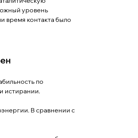
аталитическую
зможный уровень
и время контакта было
рен
абильность по
и истирании.
энергии. В сравнении с