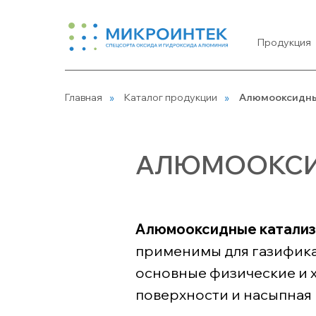
Продукция
Продукция
Главная
»
Каталог продукции
»
Алюмооксидны
АЛЮМООКСИ
Алюмооксидные катали
применимы для газификац
основные физические и х
поверхности и насыпная 