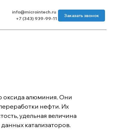
info@microintech.ru
info@microintech.ru
Заказать звонок
Заказать звонок
+7 (343) 939-99-11
+7 (343) 939-99-11
о оксида алюминия. Они
 переработки нефти. Их
тость, удельная величина
 данных катализаторов.