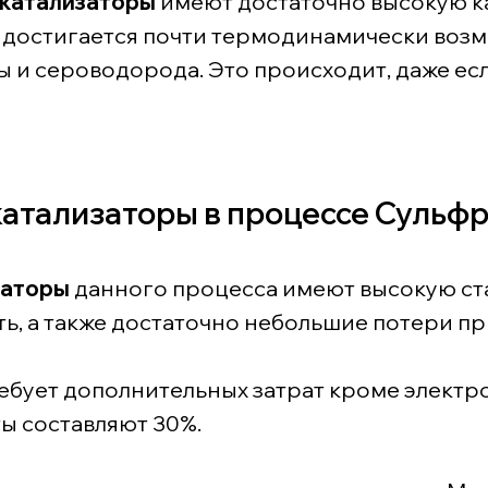
катализаторы
имеют достаточно высокую к
го достигается почти термодинамически во
 и сероводорода. Это происходит, даже есл
атализаторы в процессе Сульф
заторы
данного процесса имеют высокую ст
ь, а также достаточно небольшие потери пр
ебует дополнительных затрат кроме электро
ы составляют 30%.