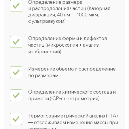
+7 (343) 939-99-11
INFO@MICROINTECH.RU
Продукция
Отраслевые решения
О компании
Новости