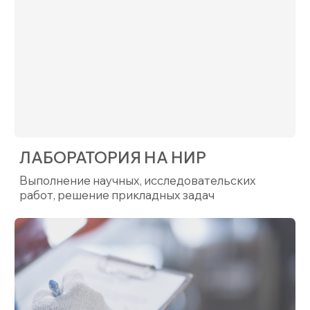
ОТДЕЛ ТЕХНИЧЕСКОГО
КОНТРОЛЯ (ОТК)
Контроль качества выпускаемой
продукции на всех этапах производства
ВИДЫ ИССЛЕДОВАНИЙ
И МЕТОДЫ КОНТРОЛЯ
Определение размера
и распределения частиц (лазерная
дифракция, 40 нм — 1000 мкм,
с ультразвуком)
Определение формы и дефектов
частиц (микроскопия + анализ
изображений)
Измерение объёма и распределение
по размерам