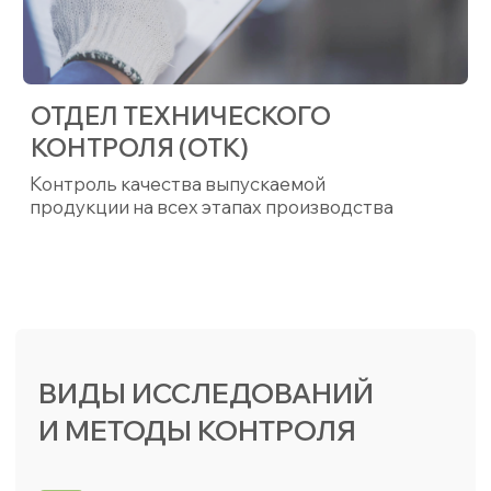
Определение химического состава и
примеси (ICP-спектрометрия)
Термогравиметрический анализ (ТГА)
— отслеживаем изменение массы при
нагревании
Рентгеновская дифрактометрия (XRD)
— определяем, из каких
кристаллических фаз состоит материал,
что позволяет точно понять его состав
и структуру
Измерение удельной поверхности
(метод БЭТ)