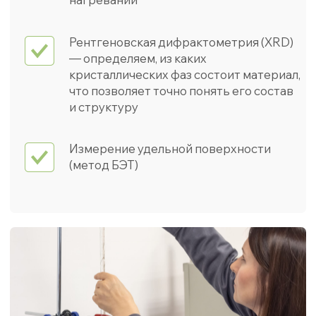
Политика в области качества
Документы и сертификаты
Политика конфиденциальности
623412, г. Каменск-Уральский,
ул. Заводская, 5б
454081, г. Челябинск, ул. Героев
Танкограда, 71п
©Микроинтек — производство спецсортов
оксида и гидроксида алюминия, 2026