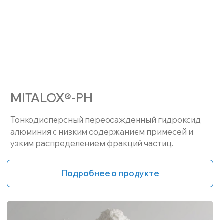
Термохимически активированный гидроксид
алюминия (флэш-глинозем), оптимальный в
качестве носителя для катализаторов,
сорбентов и осушителей.
Подробнее о продукте
Обеспечиваем стабильное
качество для вашего
производства
Отслеживаем все
Контролируем
параметры входного
качество по стандарту
сырья
TUV ИСО 9001:2015;