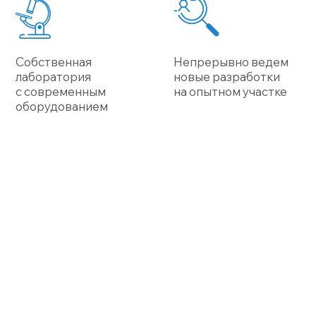
+7 (343) 939-99-11
INFO@MICROINTECH.RU
Продукция
Отраслевые решения
О компании
Новости
Политика в области качества
Документы и сертификаты
Политика конфиденциальности
623412, г. Каменск-Уральский,
ул. Заводская, 5б
454081, г. Челябинск, ул. Героев
Танкограда, 71п