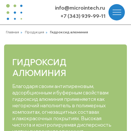
info@microintech.ru
+7 (343) 939-99-11
Главная
»
Продукция
»
Гидроксид алюминия
ГИДРОКСИД
АЛЮМИНИЯ
Благодаря своим антипиреновым,
адсорбционным и буферным свойствам
гидроксид алюминия применяется как
негорючий наполнитель в полимерных
композитах, огнезащитных составах
и лакокрасочных покрытиях. Высокая
чистота и контролируемая дисперсность
частиц гидроксида алюминия
обеспечивают стабильность процессов
и качество конечных продуктов.