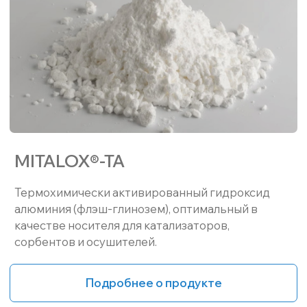
Собственная
Непрерывно ведем
лаборатория
новые разработки
с современным
на опытном участке
оборудованием
ОСТАВЬТЕ ЗАЯВКУ
Мы подберем продукцию, подходящую
для вашего производства