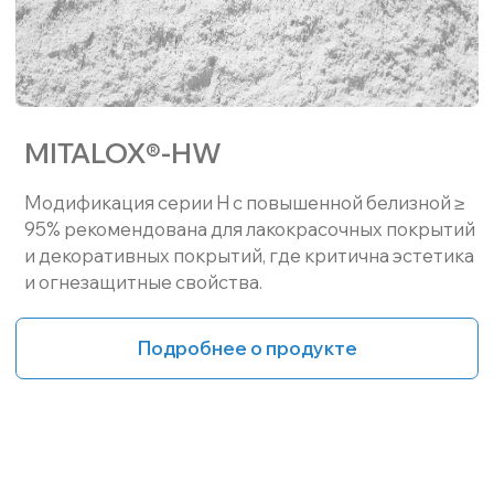
MITALOX®-PH
Тонкодисперсный переосажденный гидроксид
алюминия с низким содержанием примесей и
узким распределением фракций частиц.
Подробнее о продукте
MITALOX®-TA