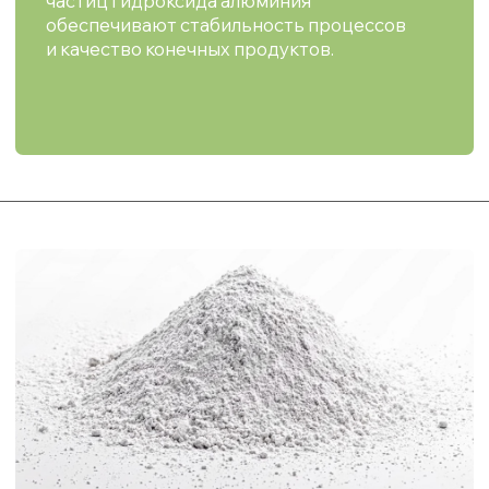
MITALOX®-H
Тонкодисперсный молотый гидроксид
алюминия применяется в качестве антипирена
в полимерных композициях и кабелях, а также
наполнителя в резине, клеях и шлифовальных
пастах.
Подробнее о продукте