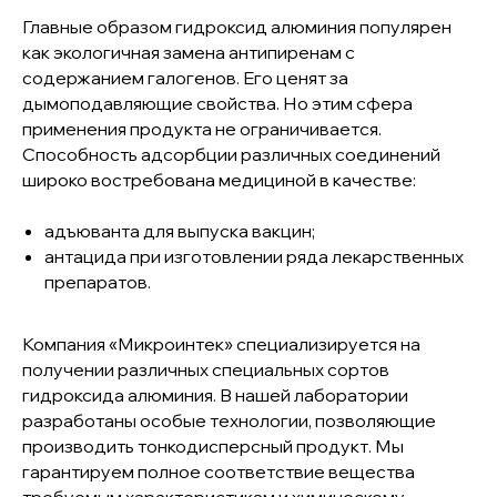
Главные образом гидроксид алюминия популярен
как экологичная замена антипиренам с
содержанием галогенов. Его ценят за
дымоподавляющие свойства. Но этим сфера
применения продукта не ограничивается.
Способность адсорбции различных соединений
широко востребована медициной в качестве:
адъюванта для выпуска вакцин;
антацида при изготовлении ряда лекарственных
+7 (343) 939-99-11
препаратов.
INFO@MICROINTECH.RU
Компания «Микроинтек» специализируется на
Продукция
получении различных специальных сортов
гидроксида алюминия. В нашей лаборатории
Отраслевые решения
разработаны особые технологии, позволяющие
О компании
производить тонкодисперсный продукт. Мы
Новости
гарантируем полное соответствие вещества
Политика в области качества