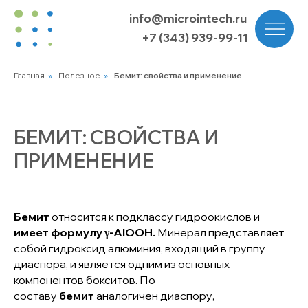
info@microintech.ru
+7 (343) 939-99-11
Главная
»
Полезное
»
Бемит: свойства и применение
БЕМИТ: СВОЙСТВА И
ПРИМЕНЕНИЕ
Бемит
относится к подклассу гидроокислов и
имеет формулу γ-AlOOH.
Минерал представляет
собой гидроксид алюминия, входящий в группу
диаспора, и является одним из основных
компонентов бокситов. По
составу
бемит
аналогичен диаспору,