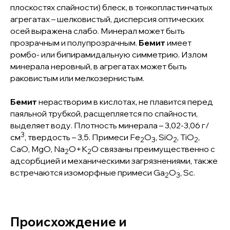
плоскостях спайности) блеск, в тонкопластинчатых
агрегатах – шелковистый, дисперсия оптических
осей выражена слабо. Минерал может быть
прозрачным и полупрозрачным.
Бемит
имеет
ромбо- или бипирамидальную симметрию. Излом
минерала неровный, в агрегатах может быть
раковистым или мелкозернистым.
Бемит
нерастворим в кислотах, не плавится перед
паяльной трубкой, расщепляется по спайности,
выделяет воду. Плотность минерала – 3,02-3,06 г/
3
см
, твердость – 3,5. Примеси Fe
O
, SiO
, TiO
,
2
3
2
2
CaO, MgO, Na
O+K
O связаны преимущественно с
2
2
адсорбцией и механическими загрязнениями, также
встречаются изоморфные примеси Ga
O
, Sc.
2
3
Происхождение и