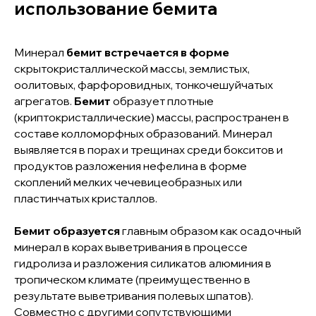
использование бемита
Минерал
бемит
встречается в форме
скрытокристаллической массы, землистых,
оолитовых, фарфоровидных, тонкочешуйчатых
агрегатов.
Бемит
образует плотные
(криптокристаллические) массы, распространен в
составе колломорфных образований. Минерал
выявляется в порах и трещинах среди бокситов и
продуктов разложения нефелина в форме
скоплений мелких чечевицеобразных или
пластинчатых кристаллов.
Бемит образуется
главным образом как осадочный
минерал в корах выветривания в процессе
гидролиза и разложения силикатов алюминия в
тропическом климате (преимущественно в
результате выветривания полевых шпатов).
+7 (343) 939-99-11
Совместно с другими сопутствующими