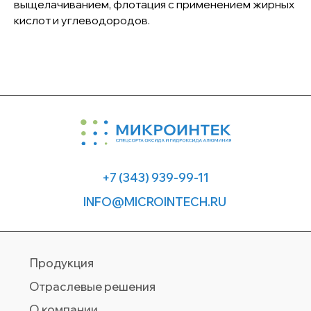
выщелачиванием, флотация с применением жирных
©Микроинтек — производство спецсортов
кислот и углеводородов.
оксида и гидроксида алюминия, 2026