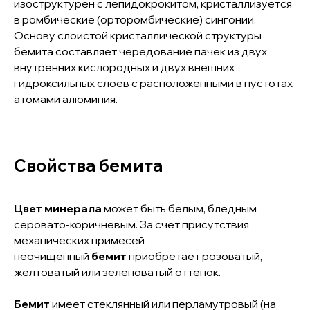
изоструктурен с лепидокрокитом, кристаллизуется
в ромбические (орторомбические) сингонии.
Основу слоистой кристаллической структуры
бемита составляет чередование пачек из двух
внутренних кислородных и двух внешних
гидроксильных слоев с расположенными в пустотах
атомами алюминия.
Свойства бемита
Цвет минерала
может быть белым, бледным
серовато-коричневым. За счет присутствия
механических примесей
неочищенный
бемит
приобретает розоватый,
желтоватый или зеленоватый оттенок.
Бемит
имеет стеклянный или перламутровый (на