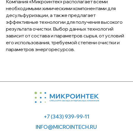
Компания «Микроинтек» располагает всеми
Отраслевые решения
необходимыми химическими компонентами для
О компании
десульфуризации, а также предлагает
Новости
эффективные технологии для получения высокого
Политика в области качества
результата очистки. Выбор данных технологий
Документы и сертификаты
зависит от состава и параметров сырья, от условий
его использования, требуемой степени очистки и
Политика конфиденциальности
параметров энергоресурсов.
623412, г. Каменск-Уральский,
ул. Заводская, 5б
454081, г. Челябинск, ул. Героев
Танкограда, 71п
©Микроинтек — производство спецсортов
оксида и гидроксида алюминия, 2026