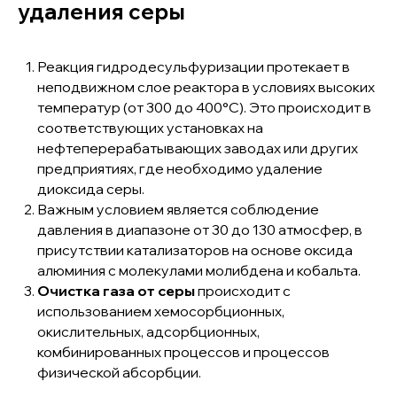
удаления серы
Реакция гидродесульфуризации протекает в
неподвижном слое реактора в условиях высоких
температур (от 300 до 400°С). Это происходит в
соответствующих установках на
нефтеперерабатывающих заводах или других
предприятиях, где необходимо удаление
диоксида серы.
Важным условием является соблюдение
давления в диапазоне от 30 до 130 атмосфер, в
присутствии катализаторов на основе оксида
алюминия с молекулами молибдена и кобальта.
Очистка газа от серы
происходит с
+7 (343) 939-99-11
использованием хемосорбционных,
INFO@MICROINTECH.RU
окислительных, адсорбционных,
комбинированных процессов и процессов
физической абсорбции.
Продукция