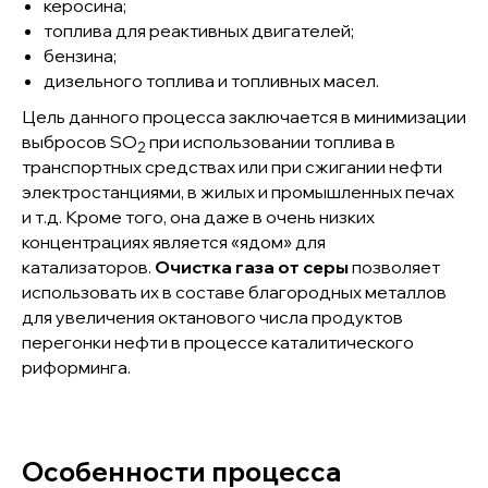
керосина;
топлива для реактивных двигателей;
бензина;
дизельного топлива и топливных масел.
Цель данного процесса заключается в минимизации
выбросов SO
при использовании топлива в
2
транспортных средствах или при сжигании нефти
электростанциями, в жилых и промышленных печах
и т.д. Кроме того, она даже в очень низких
концентрациях является «ядом» для
катализаторов.
Очистка газа от серы
позволяет
использовать их в составе благородных металлов
для увеличения октанового числа продуктов
перегонки нефти в процессе каталитического
риформинга.
Особенности процесса