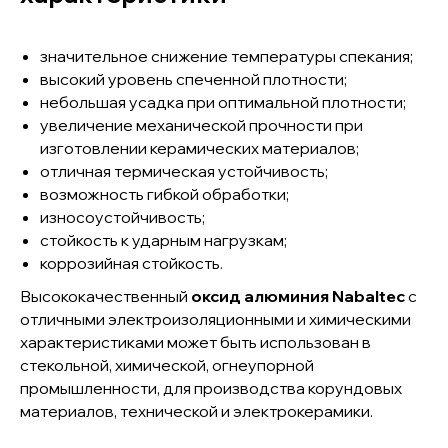
значительное снижение температуры спекания;
+7 (343) 939-99-11
высокий уровень спеченной плотности;
INFO@MICROINTECH.RU
небольшая усадка при оптимальной плотности;
увеличение механической прочности при
изготовлении керамических материалов;
Продукция
отличная термическая устойчивость;
Отраслевые решения
возможность гибкой обработки;
О компании
износоустойчивость;
Новости
стойкость к ударным нагрузкам;
Политика в области качества
коррозийная стойкость.
Документы и сертификаты
Высококачественный
оксид алюминия Nabaltec
с
отличными электроизоляционными и химическими
Политика конфиденциальности
характеристиками может быть использован в
623412, г. Каменск-Уральский,
стекольной, химической, огнеупорной
ул. Заводская, 5б
промышленности, для производства корундовых
454081, г. Челябинск, ул. Героев
материалов, технической и электрокерамики.
Танкограда, 71п